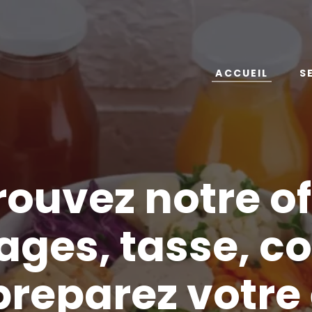
ACCUEIL
S
ion de site internet, revente de goodies, formation pour 
rouvez notre of
ges, tasse, cou
preparez votre