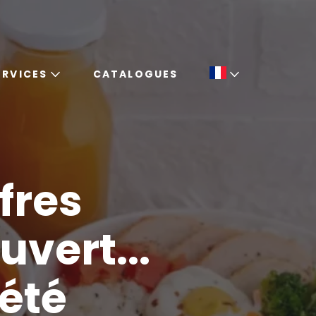
ERVICES
CATALOGUES
adultes à Paris
fres
vert...
 été